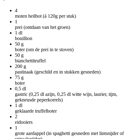
4
moten heilbot (á 120g per stuk)
1
prei (ontdaan van het groen)
1
dl
bouillion
50
g
boter (om de prei in te stoven)
50
g
bianchettitruffel
200
g
pastinaak (geschild en in stukken gesneden)
75
g
boter
0,5
dl
gastric (0,25 dl azijn, 0,25 dl witte wijn, laurier, tijm,
gekneusde peperkorrels)
1
dl
geklaarde truffelboter
2
eidooiers
1
grote aardappel (in spaghetti gesneden met lintsnijder of
spiraalsnijder)