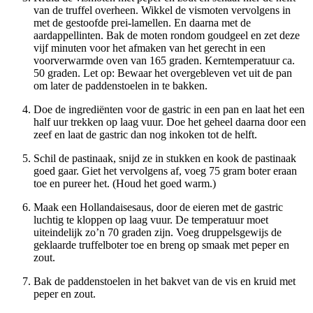
van de truffel overheen. Wikkel de vismoten vervolgens in
met de gestoofde prei-lamellen. En daarna met de
aardappellinten. Bak de moten rondom goudgeel en zet deze
vijf minuten voor het afmaken van het gerecht in een
voorverwarmde oven van 165 graden. Kerntemperatuur ca.
50 graden. Let op: Bewaar het overgebleven vet uit de pan
om later de paddenstoelen in te bakken.
Doe de ingrediënten voor de gastric in een pan en laat het een
half uur trekken op laag vuur. Doe het geheel daarna door een
zeef en laat de gastric dan nog inkoken tot de helft.
Schil de pastinaak, snijd ze in stukken en kook de pastinaak
goed gaar. Giet het vervolgens af, voeg 75 gram boter eraan
toe en pureer het. (Houd het goed warm.)
Maak een Hollandaisesaus, door de eieren met de gastric
luchtig te kloppen op laag vuur. De temperatuur moet
uiteindelijk zo’n 70 graden zijn. Voeg druppelsgewijs de
geklaarde truffelboter toe en breng op smaak met peper en
zout.
Bak de paddenstoelen in het bakvet van de vis en kruid met
peper en zout.