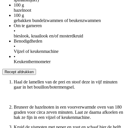
100
g
hazelnoot
100
g
gebakken bundelzwammen of beukenzwammen
Om te garneren
•
bieslook, kraailook en/of mosterdkruid
Benodigdheden
•
Vijzel of keukenmachine
•
Keukenthermometer
Recept afdrukken
Haal de lamellen van de prei en stoof deze in vijf minuten
gaar in het bouillon/botermengsel.
Bruneer de hazelnoten in een voorverwarmde oven van 180
graden voor circa zeven minuten. Laat ze daarna afkoelen en
hak ze fijn in een vijzel of keukenmachine.
Kruid de vismoten met peper en zout en schaaf hier de helft