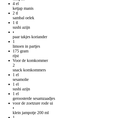
4
el
ketjap manis
2
tl
sambal oelek
1
tl
sushi azijn
•
paar takjes koriander
1
limoen in partjes
175
gram
rijst
Voor de komkommer
2
snack komkommers
1
el
sesamolie
1
el
sushi azijn
1
el
geroosterde sesamzaadjes
voor de zoetzure rode ui
•
klein jampotje 200 ml
1