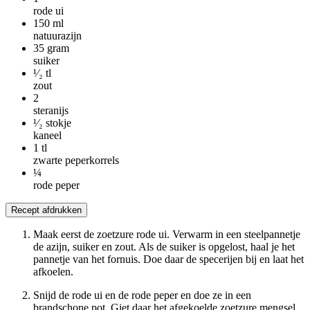
rode ui
150
ml
natuurazijn
35
gram
suiker
¹⁄₂
tl
zout
2
steranijs
¹⁄₂
stokje
kaneel
1
tl
zwarte peperkorrels
¼
rode peper
Recept afdrukken
Maak eerst de zoetzure rode ui. Verwarm in een steelpannetje
de azijn, suiker en zout. Als de suiker is opgelost, haal je het
pannetje van het fornuis. Doe daar de specerijen bij en laat het
afkoelen.
Snijd de rode ui en de rode peper en doe ze in een
brandschone pot. Giet daar het afgekoelde zoetzure mengsel