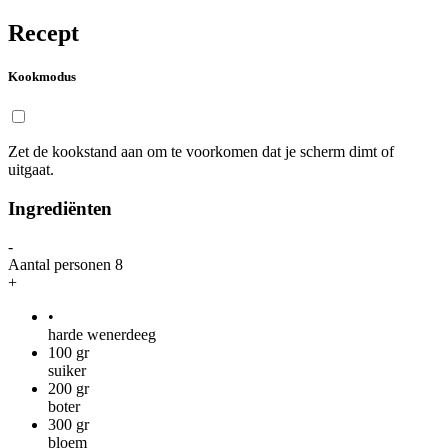
Recept
Kookmodus
Zet de kookstand aan om te voorkomen dat je scherm dimt of
uitgaat.
Ingrediënten
-
Aantal personen
8
+
•
harde wenerdeeg
100
gr
suiker
200
gr
boter
300
gr
bloem