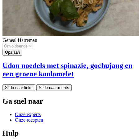
Geneal Harreman
Udon noedels met spinazie, gochujang en
een groene koolomelet
Slide naar links
Slide naar rechts
Ga snel naar
Onze experts
Onze recepten
Hulp