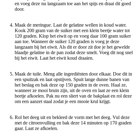
en voeg deze nu langzaam toe aan het spijs en draai dit goed
door.
Maak de meringue. Laat de gelatine wellen in koud water.
Kook 200 gram van de suiker met een klein beetje water tot
120 graden. Klop het eiwit op en voeg daar 100 gram suiker
aan toe. Wanneer de suiker 120 graden is voeg je deze
langzaam bij het eiwit. Als dit er door zit doe je het gewelde
blaadje gelatine in de pan zodat deze smelt. Voeg dit nog snel
bij het eiwit. Laat het eiwit koud draaien.
Maak de tuile. Meng alle ingrediënten door elkaar. Doe dit in
een spuitzak en laat opstijven. Spuit lange dunne banen van
het beslag en bak deze op 150 graden in de oven. Haal ze,
wanneer ze mooi bruin zijn, uit de oven en laat ze een klein
beetje afkoelen. Pak nu een sliert van de bakplaat en rol deze
om een aanzet staal zodat je een mooie krul krijgt.
Rol het deeg uit en bekleed de vorm met het deeg. Vul deze
met de citroenvulling en bak deze 14 minuten op 170 graden
gaar. Laat ze afkoelen.