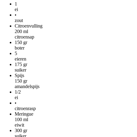
1
ei
•
zout
Citroenvulling
200
ml
citroensap
150
gr
boter
5
eieren
175
gr
suiker
Spijs
150
gr
amandelspijs
1/2
ei
•
citroenrasp
Meringue
100
ml
eiwit
300
gr
suiker