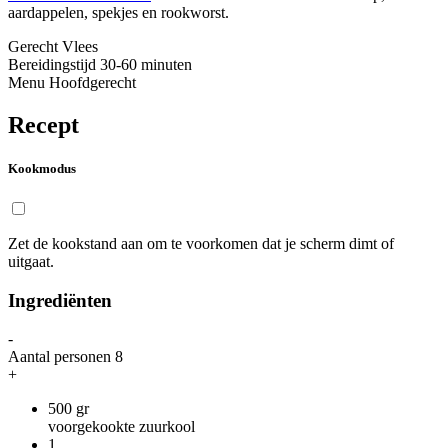
aardappelen, spekjes en rookworst.
Gerecht
Vlees
Bereidingstijd
30-60 minuten
Menu
Hoofdgerecht
Recept
Kookmodus
Zet de kookstand aan om te voorkomen dat je scherm dimt of
uitgaat.
Ingrediënten
-
Aantal personen
8
+
500
gr
voorgekookte zuurkool
1