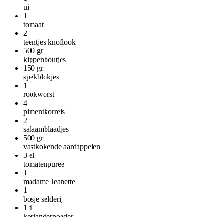
ui
1
tomaat
2
teentjes knoflook
500
gr
kippenboutjes
150
gr
spekblokjes
1
rookworst
4
pimentkorrels
2
salaamblaadjes
500
gr
vastkokende aardappelen
3
el
tomatenpuree
1
madame Jeanette
1
bosje selderij
1
tl
korianderpoeder