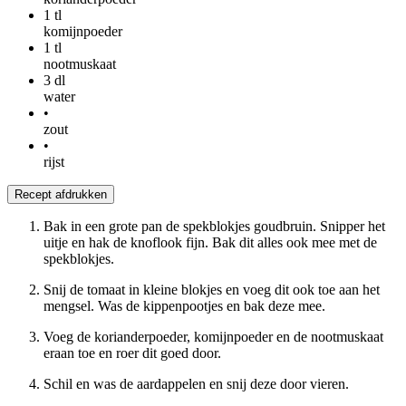
1
tl
komijnpoeder
1
tl
nootmuskaat
3
dl
water
•
zout
•
rijst
Recept afdrukken
Bak in een grote pan de spekblokjes goudbruin. Snipper het
uitje en hak de knoflook fijn. Bak dit alles ook mee met de
spekblokjes.
Snij de tomaat in kleine blokjes en voeg dit ook toe aan het
mengsel. Was de kippenpootjes en bak deze mee.
Voeg de korianderpoeder, komijnpoeder en de nootmuskaat
eraan toe en roer dit goed door.
Schil en was de aardappelen en snij deze door vieren.