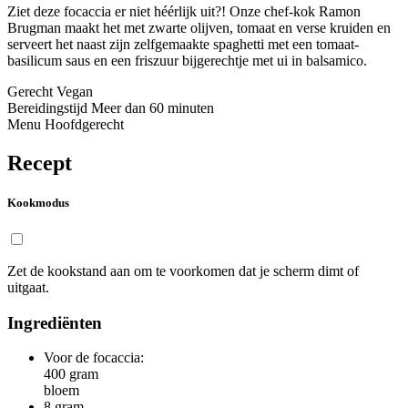
Ziet deze focaccia er niet héérlijk uit?! Onze chef-kok Ramon
Brugman maakt het met zwarte olijven, tomaat en verse kruiden en
serveert het naast zijn zelfgemaakte spaghetti met een tomaat-
basilicum saus en een friszuur bijgerechtje met ui in balsamico.
Gerecht
Vegan
Bereidingstijd
Meer dan 60 minuten
Menu
Hoofdgerecht
Recept
Kookmodus
Zet de kookstand aan om te voorkomen dat je scherm dimt of
uitgaat.
Ingrediënten
Voor de focaccia:
400
gram
bloem
8
gram