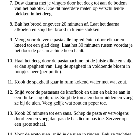
Duw daarna met je vingers door het deeg tot aan de bodem
van het bakblik. Doe dit meerdere malen op verschillende
plekken in het deeg.
Bak het brood ongeveer 20 minuten af. Laat het daarna
afkoelen en snijd het brood in kleine stukken.
Meng voor de verse pasta alle ingrediënten door elkaar en
kneed tot een glad deeg. Laat het 30 minuten rusten voordat je
het door de pastamachine heen haalt.
Haal het deeg door de pastamachine tot de juiste dikte en snijd
er dan spaghetti van. Leg de spaghetti in voldoende bloem in
hoopjes neer (per portie).
Kook de spaghetti gaar in ruim kokend water met wat zout.
Snijd voor de pastasaus de knoflook en uien en bak ze aan in
een flinke laag olijfolie. Snijd de tomaten doormidden en voeg
ze bij de uien. Voeg gelijk wat zout en peper toe.
Kook 20 minuten tot een saus. Schep de pasta er vervolgens
doorheen en voeg dan pas de basilicum pas toe. Serveer op
een grote schaal.
Voor de aceto uien, snijd je de uien in ringen. Bak ze zachtjes