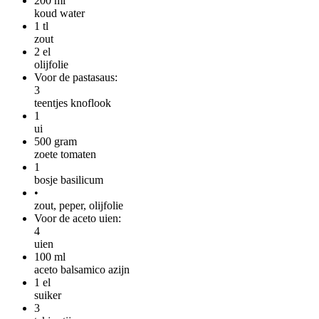
200
ml
koud water
1
tl
zout
2
el
olijfolie
Voor de pastasaus:
3
teentjes knoflook
1
ui
500
gram
zoete tomaten
1
bosje basilicum
•
zout, peper, olijfolie
Voor de aceto uien:
4
uien
100
ml
aceto balsamico azijn
1
el
suiker
3