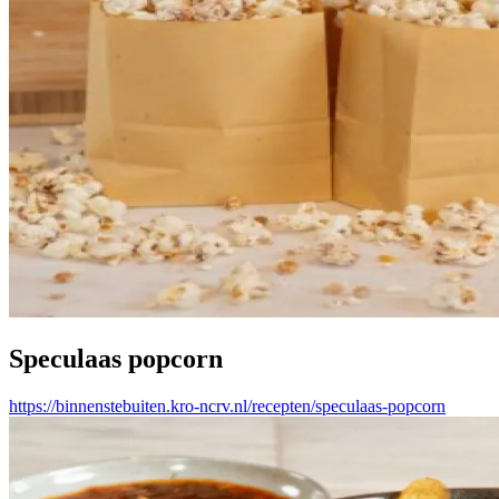
Speculaas popcorn
https://binnenstebuiten.kro-ncrv.nl/recepten/speculaas-popcorn