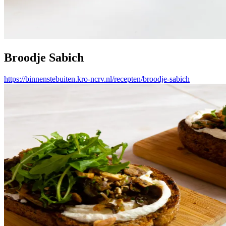
Broodje Sabich
https://binnenstebuiten.kro-ncrv.nl/recepten/broodje-sabich