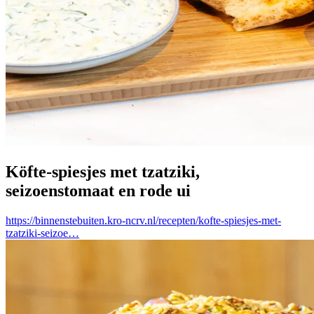
Köfte-spiesjes met tzatziki,
seizoenstomaat en rode ui
https://binnenstebuiten.kro-ncrv.nl/recepten/kofte-spiesjes-met-
tzatziki-seizoe…