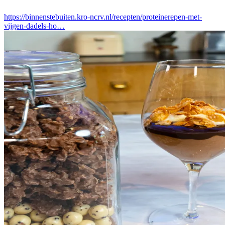
https://binnenstebuiten.kro-ncrv.nl/recepten/proteinerepen-met-
vijgen-dadels-ho…