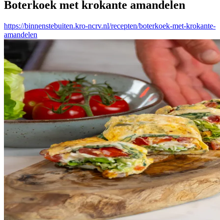
Boterkoek met krokante amandelen
https://binnenstebuiten.kro-ncrv.nl/recepten/boterkoek-met-krokante-
amandelen