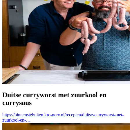
Duitse curryworst met zuurkool en
currysaus
https://binnenstebuiten.kro-ncrv.nl/recepten/duitse-curryworst-met-
zuurkool-en-…