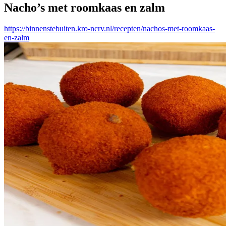
Nacho’s met roomkaas en zalm
https://binnenstebuiten.kro-ncrv.nl/recepten/nachos-met-roomkaas-
en-zalm