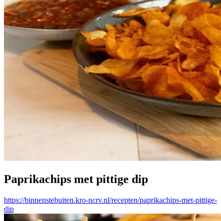
Paprikachips met pittige dip
https://binnenstebuiten.kro-ncrv.nl/recepten/paprikachips-met-pittige-
dip