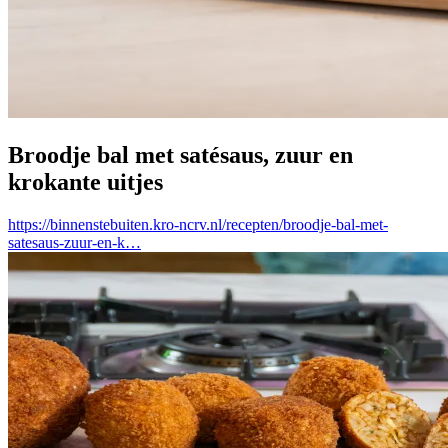
Broodje bal met satésaus, zuur en
krokante uitjes
https://binnenstebuiten.kro-ncrv.nl/recepten/broodje-bal-met-
satesaus-zuur-en-k…